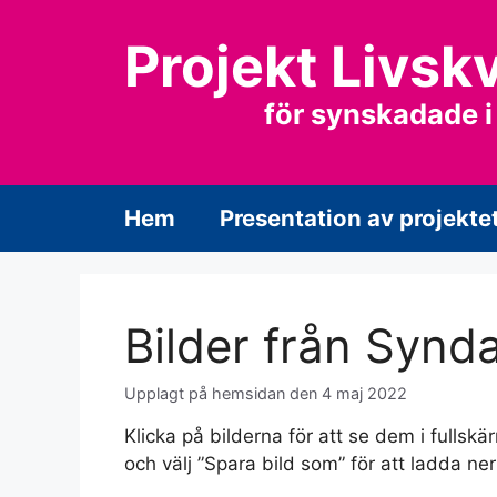
Hoppa
till
Projekt Livskv
innehåll
för synskadade i
Hem
Presentation av projekte
Bilder från Syn
4 maj 2022
Klicka på bilderna för att se dem i fullskä
och välj ”Spara bild som” för att ladda ner