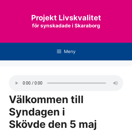
Hoppa
till
Projekt Livskvalitet
innehåll
för synskadade i Skaraborg
Meny
Välkommen till
Syndagen i
Skövde den 5 maj