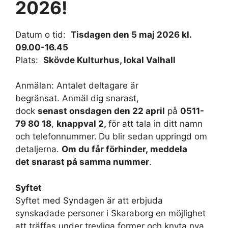
2026!
Datum o tid:
Tisdagen den 5 maj 2026 kl.
09.00-16.45
Plats:
Skövde Kulturhus, lokal Valhall
Anmälan: Antalet deltagare är
begränsat. Anmäl dig snarast,
dock
senast onsdagen den 22 april
på
0511-
79 80 18
,
knappval 2,
för att tala in ditt namn
och telefonnummer.
Du blir sedan uppringd om
detaljerna.
Om du får förhinder, meddela
det snarast på samma nummer
.
Syftet
Syftet med Syndagen är att erbjuda
synskadade personer i Skaraborg en möjlighet
att träffas under trevliga former och knyta nya