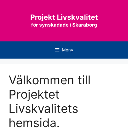
Hoppa
till
Projekt Livskvalitet
innehåll
för synskadade i Skaraborg
Meny
Välkommen till
Projektet
Livskvalitets
hemsida.